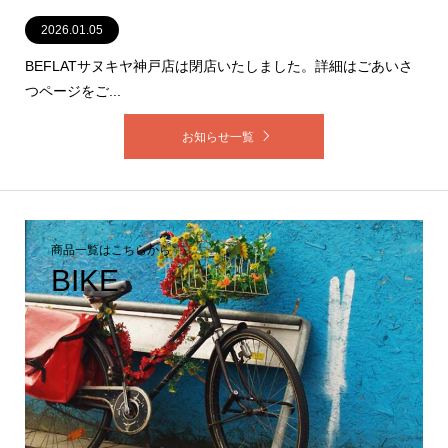
2026.01.05
2023.05.28
2021.12.06
2021.12.06
2019.09.10
BEFLATサヌキヤ神戸店は閉店いたしました。詳細はごあいさ
つページをご...
お知らせ一覧
商品一覧はこちらから
BIKE