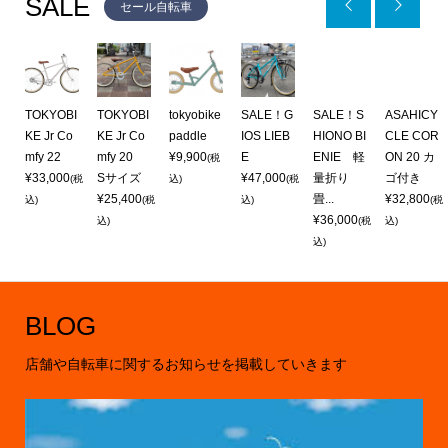
SALE


セール自転車
I
TOKYOBI
TOKYOBI
tokyobike
SALE！G
SALE！S
ASAHICY
o
KE Jr Co
KE Jr Co
paddle
IOS LIEB
HIONO BI
CLE COR
mfy 22
mfy 20
¥9,900
E
ENIE 軽
ON 20 カ
(税
¥33,000
Sサイズ
¥47,000
量折り
ゴ付き
(税
(税
込)
(税
¥25,400
畳...
¥32,800
込)
(税
込)
(税
¥36,000
込)
(税
込)
込)
BLOG
店舗や自転車に関するお知らせを掲載していきます