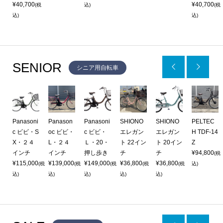
¥40,700
¥40,700
(税
込)
(税
込)
込)
SENIOR


シニア用自転車
O
Panasoni
Panason
Panasoni
SHIONO
SHIONO
PELTEC
H
c ビビ・S
oc ビビ・
c ビビ・
エレガン
エレガン
H TDF-14
X・２４
L・２４
Ｌ・20・
ト 22イン
ト 20イン
Z
ト
インチ
インチ
押し歩き
チ
チ
¥94,800
(税
¥115,000
¥139,000
¥149,000
¥36,800
¥36,800
(税
(税
(税
(税
(税
込)
(税
込)
込)
込)
込)
込)