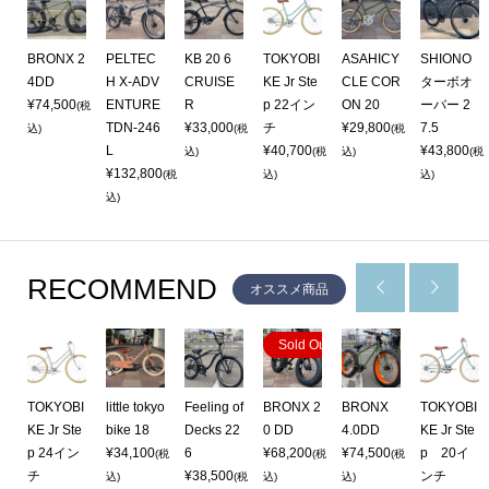
BRONX 2
PELTEC
KB 20 6
TOKYOBI
ASAHICY
SHIONO
72
4DD
H X-ADV
CRUISE
KE Jr Ste
CLE COR
ターボオ
¥74,500
ENTURE
R
p 22イン
ON 20
ーバー 2
(税
TDN-246
¥33,000
チ
¥29,800
7.5
(税
込)
(税
(税
L
¥40,700
¥43,800
込)
(税
込)
(税
¥132,800
(税
込)
込)
込)
RECOMMEND


オススメ商品
Sold Out
TOKYOBI
little tokyo
Feeling of
BRONX 2
BRONX
TOKYOBI
5
KE Jr Ste
bike 18
Decks 22
0 DD
4.0DD
KE Jr Ste
p 24イン
¥34,100
6
¥68,200
¥74,500
p 20イ
(税
(税
(税
0
チ
¥38,500
ンチ
(税
込)
(税
込)
込)