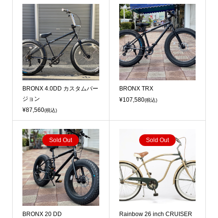
BRONX 4.0DD カスタムバー
BRONX TRX
ジョン
¥107,580
(税込)
¥87,560
(税込)
Sold Out
Sold Out
BRONX 20 DD
Rainbow 26 inch CRUISER