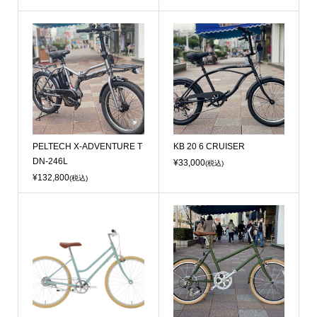
PELTECH X-ADVENTURE T
KB 20 6 CRUISER
DN-246L
¥33,000
(税込)
¥132,800
(税込)