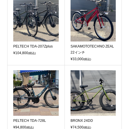
PELTECH TDA-207Zplus
SAKAMOTOTECHNO ZEAL
22インチ
¥104,800
(税込)
¥33,000
(税込)
PELTECH TDA-728L
BRONX 24DD
¥94,800
¥74,500
(税込)
(税込)